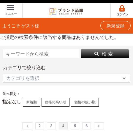
Menu
メニュー
ログイン
ようこそ ゲスト様
新規登録
ご指定の検索条件に該当する商品はありませんでした。
検 索
カテゴリで絞り込む
並べ替え：
指定なし
新着順
価格の高い順
価格の低い順
＜
2
3
4
5
6
＞