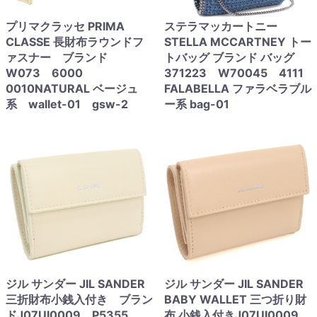
プリマクラッセ PRIMA
ステラマッカートニー
CLASSE 長財布ラウンドフ
STELLA MCCARTNEY トー
ァスナー ブランド
トバッグ ブランド バッグ
W073 6000
371223 W70045 4111
0010NATURAL ベージュ
FALABELLA ファラベラブル
系 wallet-01 gsw-2
ー系 bag-01
ジル サンダー JIL SANDER
ジル サンダー JIL SANDER
三折財布小銭入付き ブラン
BABY WALLET 三つ折り財
ドJ07UI0009 P5355
布 小銭入付きJ07UI0009