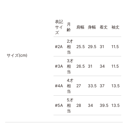
表記
月
サイ
肩幅
身幅
着丈
袖丈
齢
ズ
2才
#2A
相
25.5
29.5
31
11.5
当
サイズ(cm)
3才
#3A
相
26.5
31
34
11.5
当
4才
#4A
相
27
33.5
37
13.5
当
5才
#5A
相
28
34
39.5
13.5
当