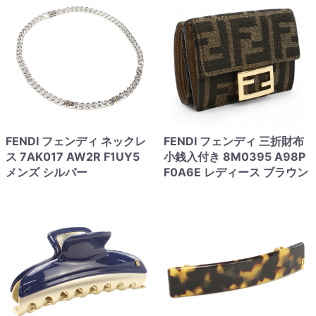
FENDI フェンディ ネックレ
FENDI フェンディ 三折財布
ス 7AK017 AW2R F1UY5
小銭入付き 8M0395 A98P
メンズ シルバー
F0A6E レディース ブラウン