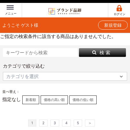
Menu
メニュー
ログイン
ようこそ ゲスト様
新規登録
ご指定の検索条件に該当する商品はありませんでした。
検 索
カテゴリで絞り込む
並べ替え：
指定なし
新着順
価格の高い順
価格の低い順
1
2
3
4
5
＞