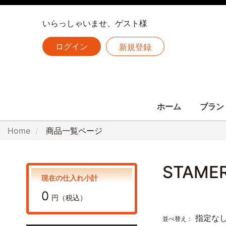
いらっしゃいませ、ゲスト様
ログイン
新規登録
ホーム
ブラン
LOUIS 
CHANE
HERME
Home
商品一覧ページ
全ての
ルイヴィトン
シャネル
エルメス
STAME
現在の仕入れ小計
0
円（税込）
指定な
並べ替え：