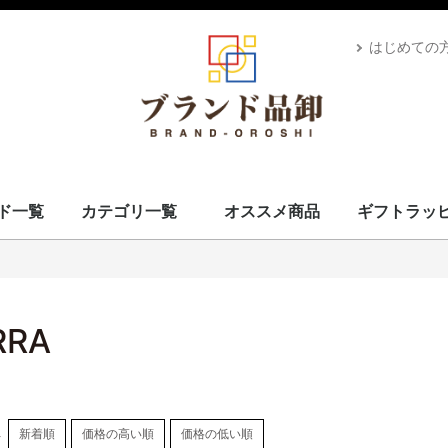
はじめての
ド一覧
カテゴリ一覧
オススメ商品
ギフトラッ
スカーフ・マフラー
コート・上着
小物・筆記
バッグ＆ポーチ
財布
腕時計
サングラス、ゴーグル
アロマ＆フレグランス
帽子
靴
ベルト
ネクタイ
アパレル
ベビー用品
靴下・下着
アクセサリ
ペット用品
ギフトラッピング
その他
ALEXANDRE DE PARIS
BRIEFING
CANADA GOOSE
UGG
Stefano Corsini
CAPE HORN
ZANELLATO
IL BISONTE
Vivienne Westwood
GIANNI CHIARINI
CARBOTTI
THENORTHFACE
Advisor
Kahler
Arabia
PATOU
Mackage
Satellite
Carhartt
Banyan's Visa Bay
CUTTER&BUCK
MARKET
PHARMACY
MC2 SAINT
GIORGIO ARMANI
STONEISLAND
YUZEFI
J&M DAVIDSON
Vivienne Westwood
14BROS
STAMERRA
SEE BY CHLOE
PENDLETON
OPENING CEREMONY
MSGM
LACOSTE
Kiton
KAPPA GOLF
HYDROGEN
本間ゴルフ
GOLDEN GOOSE
FRED PERRY
EA7
DROLE DE MONSIEUR
CULTI
Conklin
BUNNIES BY THE BAY
BRUNELLO CUCINELLI
Brioni
BROOKLYN HAT
AVentiQuattrore
ARMANI EXCHANGE
APEDE MOD
VALEXTRA
MM6
MAISON KITSUNE
ISABEL MARANT
Sara Burglar
Zeus+Dione
Alexander McQueen
MaxMara
Maison Margiela
NIKE
ROLEX
AMI PARIS
JIL SANDER
TOD's
OFF-WHITE
Chloé
MARNI
STELLA MCCARTNEY
CELINE
Karl Lagerfeld
MOOSE KNUCKLES
CANADA GOOSE
BALMAIN
KENZO
TOM FORD
LOEWE
USED
Dr.Martens
GREGORY
TOMMY HILFIGER
CHARLES JOURDAN
MISSONI
VERSACE
LANVAN
Lunaria Cashmere
WOOLRICH
Côte&Ciel
MONTECORE
MONCLER
MARIMEKKO
DIOR
MIUMIU
Ray-Ban
POLICE
LAVENHAM
VALENTINO
IL BISONTE
HUGO BOSS
TATRAS
Le Sport sac
GOYARD
GIVENCHY
FRANKIE MORELLO
BORGIOLI
GHERARDINI
MARC JACOBS
OUTLET
TORY BURCH
DUVETICA
GLENROYAL
BVLGARI
BURBERRY
BERLUTI
BOTTEGA VENETA
BALENCIAGA
RALPH LAUREN
PRIMA CLASSE
PRADA
Paul Smith
MICHAEL KORS
LONGCHAMP
JIMMY CHOO
JACK SPADE
Jacques Britt
GUCCI
FURLA
FERRAGAMO
FENDI
FELISI
DUNHILL
DOLCE&GABBANA
DIESEL
Di Giorgio
COACH
Christian Louboutin
CALVIN KLEIN
BALLY
CADINI
FEILER
BARK
MCM
Saint Laurent
Orobianco
EMPORIO ARMANI
HERMES
CHANEL
LOUIS VUITTON
ADIDAS BY STELLA MCCARTNEY
COMME des GARÇONS
FONDATION LOUIS VUITTON
D&G
VUITTON
L
S
ブランドを見る
スカーフ・マフラー
コート・上着
小物・筆記
バッグ＆ポーチ
財布
腕時計
サングラス、ゴーグル
アロマ＆フレグランス
帽子
靴
ベルト
ネクタイ
アパレル
ベビー用品
靴下・下着
アクセサリ
ペット用品
ギフトラッピング
その他
RRA
し
新着順
価格の高い順
価格の低い順