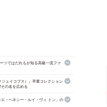
I』スーツではだれもが知る高級一流ファ
マークジェイコブス）』卒業コレクション
躍その名を広める
エ・ヘネシー・ルイ・ヴィ トン」の