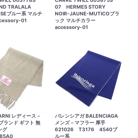
WILL 003778S
CARRE TWILL 003875S
ND TRALALA
07 HERMES STORY
ROSEブルー系 マルチ
NOIR-JAUNE-MUTICOブラ
essory-01
ック マルチカラー
accessory-01
ARNI レディース－
バレンシアガ BALENCIAGA
ブランド ギフト 無
メンズ－マフラー 厚手
ング
621026 T3176 4540ブ
085A0
ルー系