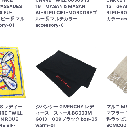
 FACE
CARRE TWILL 003684S
CARRE T
PASSADES
16 MASAN & MASAN
13 GRA
BLEU-
AL-BLEU CIEL-MORDOREブ
BLEU-
イビー系 マル
ルー系 マルチカラー
カラー acc
ry-01
accessory-01
ES レディー
ジバンシー GIVENCHY レデ
マルニ M
E TWILL
ィース－ストールBG003M
マフラー 
EN ROUE
G01D 009ブラック bos-05
料ラッピ
E VIF-
warm-01
SCMC0