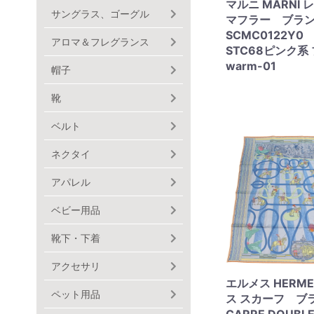
マルニ MARNI
サングラス、ゴーグル
マフラー ブラ
SCMC0122Y
アロマ＆フレグランス
STC68ピンク
warm-01
帽子
靴
ベルト
ネクタイ
アパレル
ベビー用品
靴下・下着
アクセサリ
エルメス HERM
ペット用品
ス スカーフ ブ