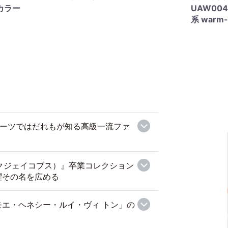
チカラー
UAW00
系 warm-
I』スーツではだれもが知る高級一流ファ
マークジェイコブス）』卒業コレクション
躍その名を広める
エ・ヘネシー・ルイ・ヴィ トン」の