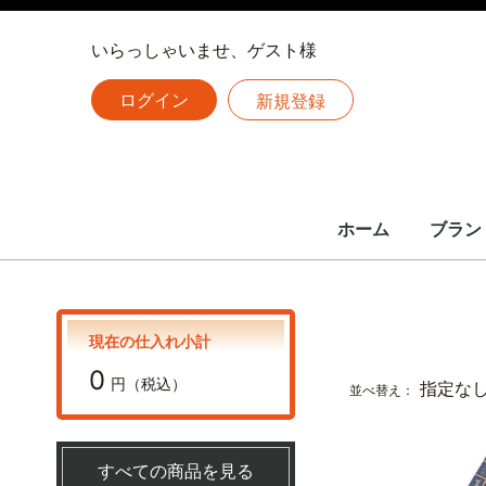
いらっしゃいませ、ゲスト様
ログイン
新規登録
ホーム
ブラン
LOUIS 
CHANE
HERME
全ての
ルイヴィトン
シャネル
エルメス
現在の仕入れ小計
0
円（税込）
指定な
並べ替え：
すべての商品を見る