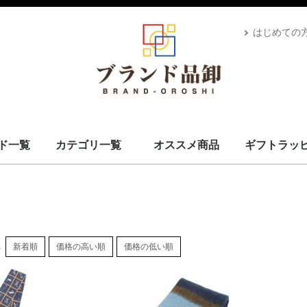
はじめての
ド一覧
カテゴリ一覧
オススメ商品
ギフトラッ
スカーフ・マフラー
コート・上着
小物・筆記
バッグ＆ポーチ
財布
腕時計
サングラス、ゴーグル
アロマ＆フレグランス
帽子
靴
ベルト
ネクタイ
アパレル
ベビー用品
靴下・下着
アクセサリ
ペット用品
ギフトラッピング
その他
ALEXANDRE DE PARIS
BRIEFING
CANADA GOOSE
UGG
Stefano Corsini
CAPE HORN
ZANELLATO
IL BISONTE
Vivienne Westwood
GIANNI CHIARINI
CARBOTTI
THENORTHFACE
Advisor
Kahler
Arabia
PATOU
Mackage
Satellite
Carhartt
Banyan's Visa Bay
CUTTER&BUCK
MARKET
PHARMACY
MC2 SAINT
GIORGIO ARMANI
STONEISLAND
YUZEFI
J&M DAVIDSON
Vivienne Westwood
14BROS
STAMERRA
SEE BY CHLOE
PENDLETON
OPENING CEREMONY
MSGM
LACOSTE
Kiton
KAPPA GOLF
HYDROGEN
本間ゴルフ
GOLDEN GOOSE
FRED PERRY
EA7
DROLE DE MONSIEUR
CULTI
Conklin
BUNNIES BY THE BAY
BRUNELLO CUCINELLI
Brioni
BROOKLYN HAT
AVentiQuattrore
ARMANI EXCHANGE
APEDE MOD
VALEXTRA
MM6
MAISON KITSUNE
ISABEL MARANT
Sara Burglar
Zeus+Dione
Alexander McQueen
MaxMara
Maison Margiela
NIKE
ROLEX
AMI PARIS
JIL SANDER
TOD's
OFF-WHITE
Chloé
MARNI
STELLA MCCARTNEY
CELINE
Karl Lagerfeld
MOOSE KNUCKLES
CANADA GOOSE
BALMAIN
KENZO
TOM FORD
LOEWE
USED
Dr.Martens
GREGORY
TOMMY HILFIGER
CHARLES JOURDAN
MISSONI
VERSACE
LANVAN
Lunaria Cashmere
WOOLRICH
Côte&Ciel
MONTECORE
MONCLER
MARIMEKKO
DIOR
MIUMIU
Ray-Ban
POLICE
LAVENHAM
VALENTINO
IL BISONTE
HUGO BOSS
TATRAS
Le Sport sac
GOYARD
GIVENCHY
FRANKIE MORELLO
BORGIOLI
GHERARDINI
MARC JACOBS
OUTLET
TORY BURCH
DUVETICA
GLENROYAL
BVLGARI
BURBERRY
BERLUTI
BOTTEGA VENETA
BALENCIAGA
RALPH LAUREN
PRIMA CLASSE
PRADA
Paul Smith
MICHAEL KORS
LONGCHAMP
JIMMY CHOO
JACK SPADE
Jacques Britt
GUCCI
FURLA
FERRAGAMO
FENDI
FELISI
DUNHILL
DOLCE&GABBANA
DIESEL
Di Giorgio
COACH
Christian Louboutin
CALVIN KLEIN
BALLY
CADINI
FEILER
BARK
MCM
Saint Laurent
Orobianco
EMPORIO ARMANI
HERMES
CHANEL
LOUIS VUITTON
ADIDAS BY STELLA MCCARTNEY
COMME des GARÇONS
FONDATION LOUIS VUITTON
D&G
VUITTON
L
S
ブランドを見る
スカーフ・マフラー
コート・上着
小物・筆記
バッグ＆ポーチ
財布
腕時計
サングラス、ゴーグル
アロマ＆フレグランス
帽子
靴
ベルト
ネクタイ
アパレル
ベビー用品
靴下・下着
アクセサリ
ペット用品
ギフトラッピング
その他
し
新着順
価格の高い順
価格の低い順