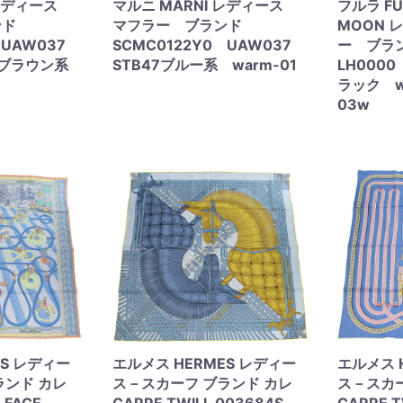
 レディース
マルニ MARNI レディース
フルラ FU
ンド
マフラー ブランド
MOON 
0 UAW037
SCMC0122Y0 UAW037
ー ブラ
系 ブラウン系
STB47ブルー系 warm-01
LH0000
ラック wa
03w
ES レディー
エルメス HERMES レディー
エルメス 
ランド カレ
ス－スカーフ ブランド カレ
ス－スカー