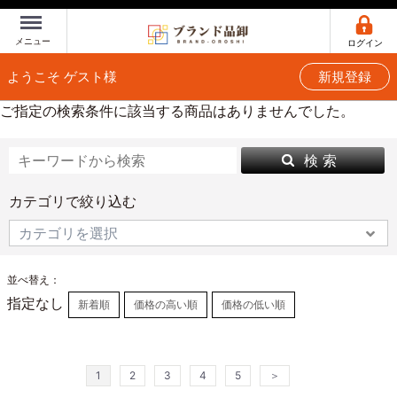
Menu
メニュー
ログイン
ようこそ ゲスト様
新規登録
ご指定の検索条件に該当する商品はありませんでした。
検 索
カテゴリで絞り込む
並べ替え：
指定なし
新着順
価格の高い順
価格の低い順
1
2
3
4
5
＞