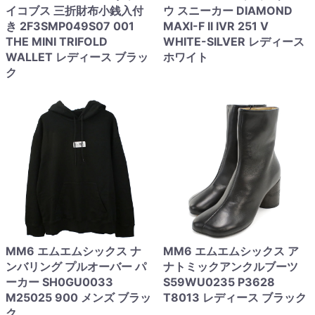
イコブス 三折財布小銭入付
ウ スニーカー DIAMOND
き 2F3SMP049S07 001
MAXI-F II IVR 251 V
THE MINI TRIFOLD
WHITE-SILVER レディース
WALLET レディース ブラッ
ホワイト
ク
MM6 エムエムシックス ナ
MM6 エムエムシックス ア
ンバリング プルオーバー パ
ナトミックアンクルブーツ
ーカー SH0GU0033
S59WU0235 P3628
M25025 900 メンズ ブラッ
T8013 レディース ブラック
ク