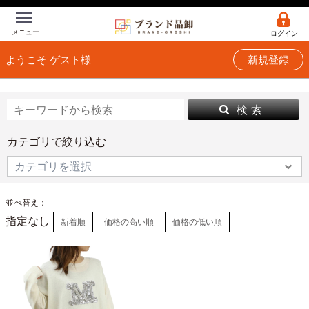
Menu
メニュー
ログイン
ようこそ ゲスト様
新規登録
検 索
カテゴリで絞り込む
並べ替え：
指定なし
新着順
価格の高い順
価格の低い順