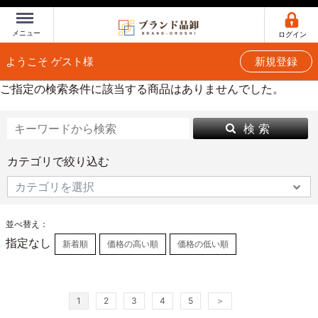
Menu
メニュー
ログイン
ようこそ ゲスト様
新規登録
ご指定の検索条件に該当する商品はありませんでした。
検 索
カテゴリで絞り込む
並べ替え：
指定なし
新着順
価格の高い順
価格の低い順
1
2
3
4
5
＞