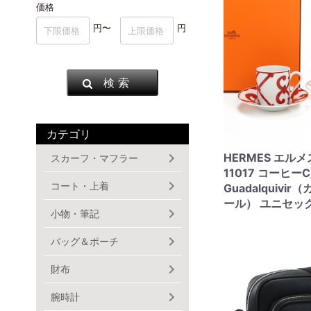
価格
円〜
円
検 索
カテゴリ
HERMES エルメ
スカーフ・マフラー
11017 コーヒー
コート・上着
Guadalquivi
ール） ユニセッ
小物・筆記
バッグ＆ポーチ
財布
腕時計