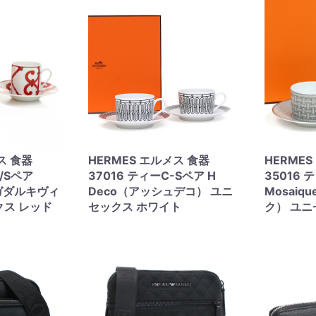
ス 食器
HERMES エルメス 食器
HERME
C/Sペア
37016 ティーC-Sペア H
35016 
r（ガダルキヴィ
Deco（アッシュデコ） ユニ
Mosaiq
クス レッド
セックス ホワイト
ク） ユニ