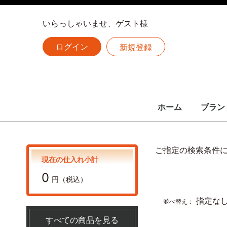
いらっしゃいませ、ゲスト様
ログイン
新規登録
ホーム
ブラン
LOUIS 
CHANE
HERME
全ての
ルイヴィトン
シャネル
エルメス
ご指定の検索条件
現在の仕入れ小計
0
円（税込）
指定な
並べ替え：
すべての商品を見る