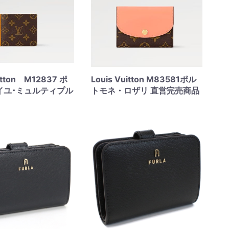
uitton M12837 ポ
Louis Vuitton M83581ポル
イユ･ミュルティプル
トモネ・ロザリ 直営完売商品