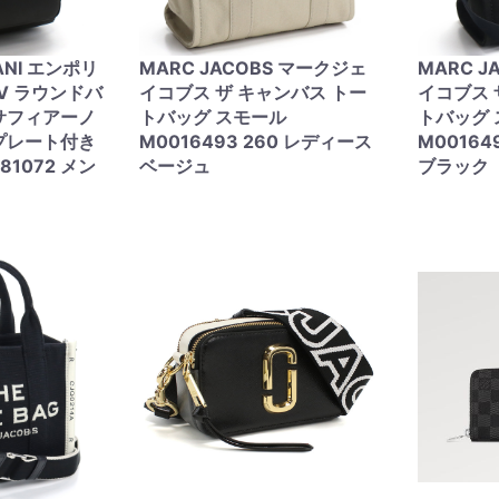
ANI エンポリ
MARC JACOBS マークジェ
MARC J
V ラウンドバ
イコブス ザ キャンバス トー
イコブス 
サフィアーノ
トバッグ スモール
トバッグ
プレート付き
M0016493 260 レディース
M00164
 81072 メン
ベージュ
ブラック