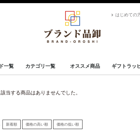
はじめての
ド一覧
カテゴリ一覧
オススメ商品
ギフトラッ
スカーフ・マフラー
コート・上着
小物・筆記
バッグ＆ポーチ
財布
腕時計
サングラス、ゴーグル
アロマ＆フレグランス
帽子
靴
ベルト
ネクタイ
アパレル
ベビー用品
靴下・下着
アクセサリ
ペット用品
ギフトラッピング
その他
ALEXANDRE DE PARIS
BRIEFING
CANADA GOOSE
UGG
Stefano Corsini
CAPE HORN
ZANELLATO
IL BISONTE
Vivienne Westwood
GIANNI CHIARINI
CARBOTTI
THENORTHFACE
Advisor
Kahler
Arabia
PATOU
Mackage
Satellite
Carhartt
Banyan's Visa Bay
CUTTER&BUCK
MARKET
PHARMACY
MC2 SAINT
GIORGIO ARMANI
STONEISLAND
YUZEFI
J&M DAVIDSON
Vivienne Westwood
14BROS
STAMERRA
SEE BY CHLOE
PENDLETON
OPENING CEREMONY
MSGM
LACOSTE
Kiton
KAPPA GOLF
HYDROGEN
本間ゴルフ
GOLDEN GOOSE
FRED PERRY
EA7
DROLE DE MONSIEUR
CULTI
Conklin
BUNNIES BY THE BAY
BRUNELLO CUCINELLI
Brioni
BROOKLYN HAT
AVentiQuattrore
ARMANI EXCHANGE
APEDE MOD
VALEXTRA
MM6
MAISON KITSUNE
ISABEL MARANT
Sara Burglar
Zeus+Dione
Alexander McQueen
MaxMara
Maison Margiela
NIKE
ROLEX
AMI PARIS
JIL SANDER
TOD's
OFF-WHITE
Chloé
MARNI
STELLA MCCARTNEY
CELINE
Karl Lagerfeld
MOOSE KNUCKLES
CANADA GOOSE
BALMAIN
KENZO
TOM FORD
LOEWE
USED
Dr.Martens
GREGORY
TOMMY HILFIGER
CHARLES JOURDAN
MISSONI
VERSACE
LANVAN
Lunaria Cashmere
WOOLRICH
Côte&Ciel
MONTECORE
MONCLER
MARIMEKKO
DIOR
MIUMIU
Ray-Ban
POLICE
LAVENHAM
VALENTINO
IL BISONTE
HUGO BOSS
TATRAS
Le Sport sac
GOYARD
GIVENCHY
FRANKIE MORELLO
BORGIOLI
GHERARDINI
MARC JACOBS
OUTLET
TORY BURCH
DUVETICA
GLENROYAL
BVLGARI
BURBERRY
BERLUTI
BOTTEGA VENETA
BALENCIAGA
RALPH LAUREN
PRIMA CLASSE
PRADA
Paul Smith
MICHAEL KORS
LONGCHAMP
JIMMY CHOO
JACK SPADE
Jacques Britt
GUCCI
FURLA
FERRAGAMO
FENDI
FELISI
DUNHILL
DOLCE&GABBANA
DIESEL
Di Giorgio
COACH
Christian Louboutin
CALVIN KLEIN
BALLY
CADINI
FEILER
BARK
MCM
Saint Laurent
Orobianco
EMPORIO ARMANI
HERMES
CHANEL
LOUIS VUITTON
ADIDAS BY STELLA MCCARTNEY
COMME des GARÇONS
FONDATION LOUIS VUITTON
食器
D&G
VUITTON
L
S
ブランドを見る
スカーフ・マフラー
コート・上着
小物・筆記
バッグ＆ポーチ
財布
腕時計
サングラス、ゴーグル
アロマ＆フレグランス
帽子
靴
ベルト
ネクタイ
アパレル
ベビー用品
靴下・下着
アクセサリ
ペット用品
ギフトラッピング
食器
その他
に該当する商品はありませんでした。
し
新着順
価格の高い順
価格の低い順