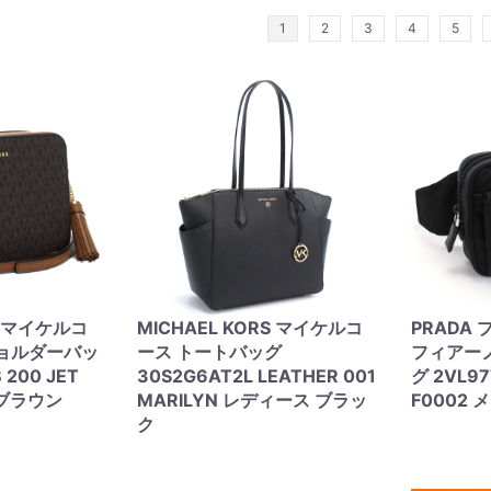
1
2
3
4
5
S マイケルコ
MICHAEL KORS マイケルコ
PRADA プ
ショルダーバッ
ース トートバッグ
フィアー
 200 JET
30S2G6AT2L LEATHER 001
グ 2VL97
 ブラウン
MARILYN レディース ブラッ
F0002
ク