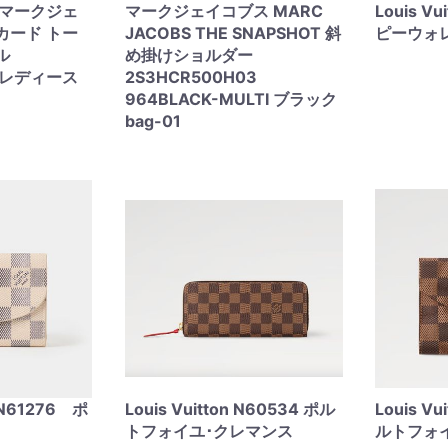
S マークジェ
マークジェイコブス MARC
Louis V
カード トー
JACOBS THE SNAPSHOT 斜
ピーウォ
ル
め掛けショルダー
1 レディース
2S3HCR500H03
964BLACK-MULTI ブラック
bag-01
n N61276 ポ
Louis Vuitton N60534 ポル
Louis V
トフォイユ･クレマンス
ルトフォ