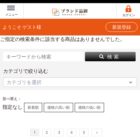
Menu
メニュー
ログイン
ようこそ ゲスト様
新規登録
ご指定の検索条件に該当する商品はありませんでした。
検 索
カテゴリで絞り込む
並べ替え：
指定なし
新着順
価格の高い順
価格の低い順
1
2
3
4
5
＞