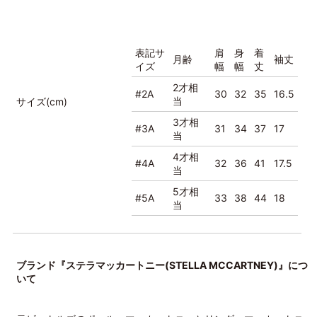
表記サ
肩
身
着
月齢
袖丈
イズ
幅
幅
丈
2才相
#2A
30
32
35
16.5
当
サイズ(cm)
3才相
#3A
31
34
37
17
当
4才相
#4A
32
36
41
17.5
当
5才相
#5A
33
38
44
18
当
ブランド『ステラマッカートニー(STELLA MCCARTNEY)』につ
いて