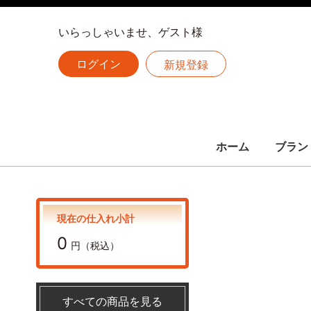
いらっしゃいませ、ゲスト様
ログイン
新規登録
ホーム
ブラン
LOUIS 
CHANE
HERME
全ての
ルイヴィトン
シャネル
エルメス
現在の仕入れ小計
0
円（税込）
すべての商品を見る