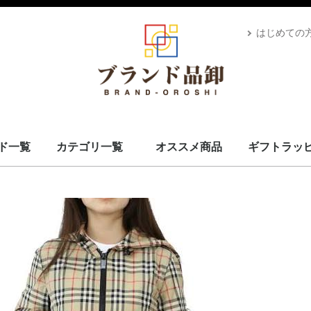
はじめての
ド一覧
カテゴリ一覧
オススメ商品
ギフトラッ
スカーフ・マフラー
コート・上着
小物・筆記
バッグ＆ポーチ
財布
腕時計
サングラス、ゴーグル
アロマ＆フレグランス
帽子
靴
ベルト
ネクタイ
アパレル
ベビー用品
靴下・下着
アクセサリ
ペット用品
ギフトラッピング
その他
ALEXANDRE DE PARIS
BRIEFING
CANADA GOOSE
UGG
Stefano Corsini
CAPE HORN
ZANELLATO
IL BISONTE
Vivienne Westwood
GIANNI CHIARINI
CARBOTTI
THENORTHFACE
Advisor
Kahler
Arabia
PATOU
Mackage
Satellite
Carhartt
Banyan's Visa Bay
CUTTER&BUCK
MARKET
PHARMACY
MC2 SAINT
GIORGIO ARMANI
STONEISLAND
YUZEFI
J&M DAVIDSON
Vivienne Westwood
14BROS
STAMERRA
SEE BY CHLOE
PENDLETON
OPENING CEREMONY
MSGM
LACOSTE
Kiton
KAPPA GOLF
HYDROGEN
本間ゴルフ
GOLDEN GOOSE
FRED PERRY
EA7
DROLE DE MONSIEUR
CULTI
Conklin
BUNNIES BY THE BAY
BRUNELLO CUCINELLI
Brioni
BROOKLYN HAT
AVentiQuattrore
ARMANI EXCHANGE
APEDE MOD
VALEXTRA
MM6
MAISON KITSUNE
ISABEL MARANT
Sara Burglar
Zeus+Dione
Alexander McQueen
MaxMara
Maison Margiela
NIKE
ROLEX
AMI PARIS
JIL SANDER
TOD's
OFF-WHITE
Chloé
MARNI
STELLA MCCARTNEY
CELINE
Karl Lagerfeld
MOOSE KNUCKLES
CANADA GOOSE
BALMAIN
KENZO
TOM FORD
LOEWE
USED
Dr.Martens
GREGORY
TOMMY HILFIGER
CHARLES JOURDAN
MISSONI
VERSACE
LANVAN
Lunaria Cashmere
WOOLRICH
Côte&Ciel
MONTECORE
MONCLER
MARIMEKKO
DIOR
MIUMIU
Ray-Ban
POLICE
LAVENHAM
VALENTINO
IL BISONTE
HUGO BOSS
TATRAS
Le Sport sac
GOYARD
GIVENCHY
FRANKIE MORELLO
BORGIOLI
GHERARDINI
MARC JACOBS
OUTLET
TORY BURCH
DUVETICA
GLENROYAL
BVLGARI
BURBERRY
BERLUTI
BOTTEGA VENETA
BALENCIAGA
RALPH LAUREN
PRIMA CLASSE
PRADA
Paul Smith
MICHAEL KORS
LONGCHAMP
JIMMY CHOO
JACK SPADE
Jacques Britt
GUCCI
FURLA
FERRAGAMO
FENDI
FELISI
DUNHILL
DOLCE&GABBANA
DIESEL
Di Giorgio
COACH
Christian Louboutin
CALVIN KLEIN
BALLY
CADINI
FEILER
BARK
MCM
Saint Laurent
Orobianco
EMPORIO ARMANI
HERMES
CHANEL
LOUIS VUITTON
ADIDAS BY STELLA MCCARTNEY
COMME des GARÇONS
FONDATION LOUIS VUITTON
D&G
VUITTON
L
S
ブランドを見る
スカーフ・マフラー
コート・上着
小物・筆記
バッグ＆ポーチ
財布
腕時計
サングラス、ゴーグル
アロマ＆フレグランス
帽子
靴
ベルト
ネクタイ
アパレル
ベビー用品
靴下・下着
アクセサリ
ペット用品
ギフトラッピング
その他