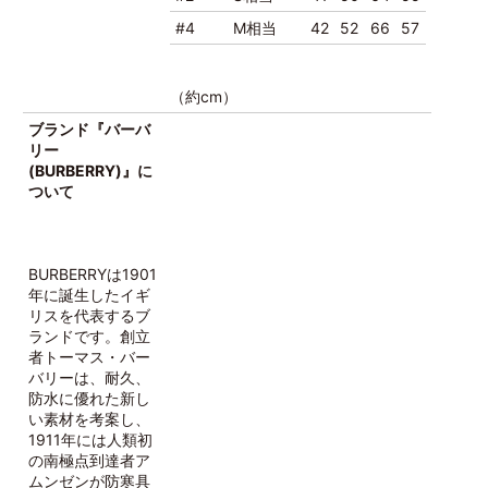
#4
M相当
42
52
66
57
（約cm）
ブランド『バーバ
リー
(BURBERRY)』に
ついて
BURBERRYは1901
年に誕生したイギ
リスを代表するブ
ランドです。創立
者トーマス・バー
バリーは、耐久、
防水に優れた新し
い素材を考案し、
1911年には人類初
の南極点到達者ア
ムンゼンが防寒具