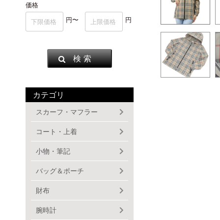
価格
円〜
円
検 索
カテゴリ
スカーフ・マフラー
コート・上着
小物・筆記
バッグ＆ポーチ
財布
腕時計