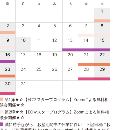
日
月
火
水
木
金
土
1
2
3
4
5
6
7
8
9
10
11
12
13
14
15
16
17
18
19
20
21
22
23
24
25
26
27
28
29
30
31
第1弾★☆【ECマスタープログラム】Zoomによる無料相
談会開催★☆
第2弾★☆【ECマスタープログラム】Zoomによる無料相
談会開催★☆
誠に勝手ながら、お盆期間中の休業に伴い、下記日程にお
きまして出荷業務およびカスタマーサポートを休業とさせて