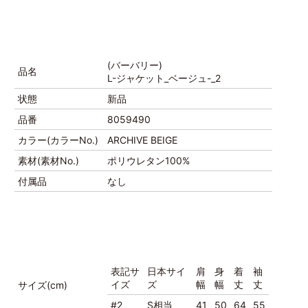
(バーバリー)
品名
L-ジャケット_ベージュ-_2
状態
新品
品番
8059490
カラー(カラーNo.)
ARCHIVE BEIGE
素材(素材No.)
ポリウレタン100%
付属品
なし
表記サ
日本サイ
肩
身
着
袖
イズ
ズ
幅
幅
丈
丈
サイズ(cm)
#2
S相当
41
50
64
55