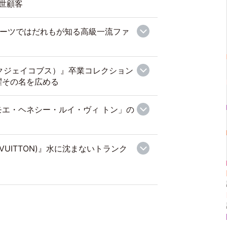
世顧客
I』スーツではだれもが知る高級一流ファ
マークジェイコブス）』卒業コレクション
躍その名を広める
エ・ヘネシー・ルイ・ヴィ トン」の
 VUITTON)』水に沈まないトランク