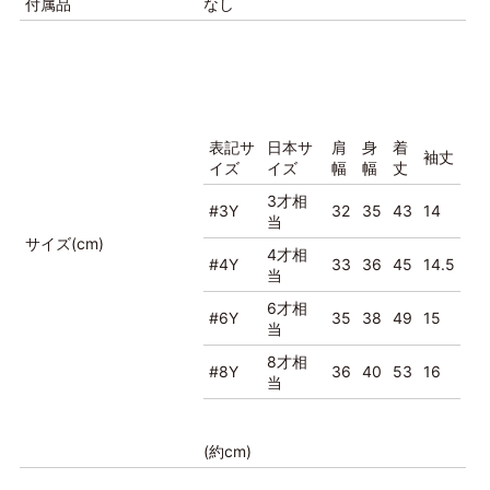
付属品
なし
表記サ
日本サ
肩
身
着
袖丈
イズ
イズ
幅
幅
丈
3才相
#3Y
32
35
43
14
当
サイズ(cm)
4才相
#4Y
33
36
45
14.5
当
6才相
#6Y
35
38
49
15
当
8才相
#8Y
36
40
53
16
当
(約cm)