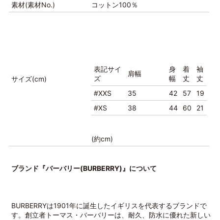
素材(素材No.)
コットン100％
表記サイ
身
着
袖
肩幅
ズ
幅
丈
丈
サイズ(cm)
#XXS
35
42
57
19
#XS
38
44
60
21
(約cm)
ブランド『バーバリー(BURBERRY)』について
BURBERRYは1901年に誕生したイギリスを代表するブランドで
す。創立者トーマス・バーバリーは、耐久、防水に優れた新しい