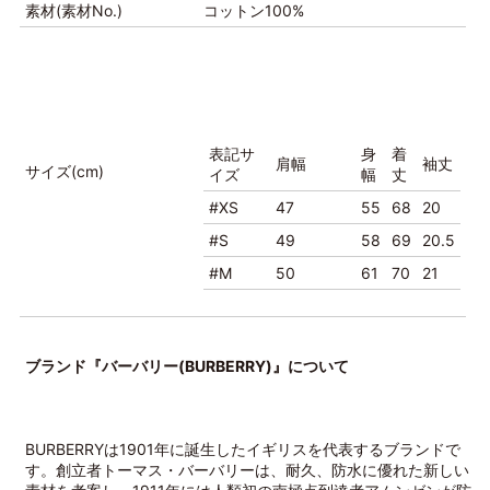
素材(素材No.)
コットン100%
表記サ
身
着
肩幅
袖丈
サイズ(cm)
イズ
幅
丈
#XS
47
55
68
20
#S
49
58
69
20.5
#M
50
61
70
21
ブランド『バーバリー(BURBERRY)』について
BURBERRYは1901年に誕生したイギリスを代表するブランドで
す。創立者トーマス・バーバリーは、耐久、防水に優れた新しい