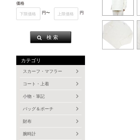
価格
円〜
円
検 索
カテゴリ
スカーフ・マフラー
コート・上着
小物・筆記
バッグ＆ポーチ
財布
腕時計