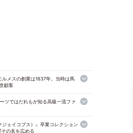
』エルメスの創業は1837年。当時は馬
世顧客
I』スーツではだれもが知る高級一流ファ
マークジェイコブス）』卒業コレクション
躍その名を広める