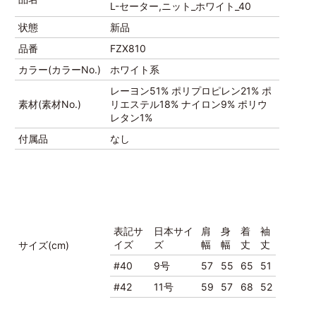
L-セーター,ニット_ホワイト_40
状態
新品
品番
FZX810
カラー(カラーNo.)
ホワイト系
レーヨン51% ポリプロピレン21% ポ
素材(素材No.)
リエステル18% ナイロン9% ポリウ
レタン1%
付属品
なし
表記サ
日本サイ
肩
身
着
袖
イズ
ズ
幅
幅
丈
丈
サイズ(cm)
#40
9号
57
55
65
51
#42
11号
59
57
68
52