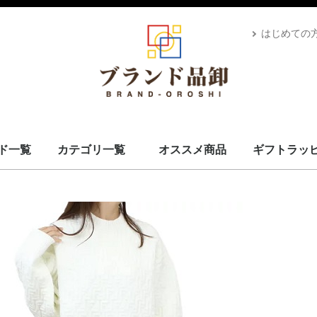
はじめての
ド一覧
カテゴリ一覧
オススメ商品
ギフトラッ
スカーフ・マフラー
コート・上着
小物・筆記
バッグ＆ポーチ
財布
腕時計
サングラス、ゴーグル
アロマ＆フレグランス
帽子
靴
ベルト
ネクタイ
アパレル
ベビー用品
靴下・下着
アクセサリ
ペット用品
ギフトラッピング
その他
ALEXANDRE DE PARIS
BRIEFING
CANADA GOOSE
UGG
Stefano Corsini
CAPE HORN
ZANELLATO
IL BISONTE
Vivienne Westwood
GIANNI CHIARINI
CARBOTTI
THENORTHFACE
Advisor
Kahler
Arabia
PATOU
Mackage
Satellite
Carhartt
Banyan's Visa Bay
CUTTER&BUCK
MARKET
PHARMACY
MC2 SAINT
GIORGIO ARMANI
STONEISLAND
YUZEFI
J&M DAVIDSON
Vivienne Westwood
14BROS
STAMERRA
SEE BY CHLOE
PENDLETON
OPENING CEREMONY
MSGM
LACOSTE
Kiton
KAPPA GOLF
HYDROGEN
本間ゴルフ
GOLDEN GOOSE
FRED PERRY
EA7
DROLE DE MONSIEUR
CULTI
Conklin
BUNNIES BY THE BAY
BRUNELLO CUCINELLI
Brioni
BROOKLYN HAT
AVentiQuattrore
ARMANI EXCHANGE
APEDE MOD
VALEXTRA
MM6
MAISON KITSUNE
ISABEL MARANT
Sara Burglar
Zeus+Dione
Alexander McQueen
MaxMara
Maison Margiela
NIKE
ROLEX
AMI PARIS
JIL SANDER
TOD's
OFF-WHITE
Chloé
MARNI
STELLA MCCARTNEY
CELINE
Karl Lagerfeld
MOOSE KNUCKLES
CANADA GOOSE
BALMAIN
KENZO
TOM FORD
LOEWE
USED
Dr.Martens
GREGORY
TOMMY HILFIGER
CHARLES JOURDAN
MISSONI
VERSACE
LANVAN
Lunaria Cashmere
WOOLRICH
Côte&Ciel
MONTECORE
MONCLER
MARIMEKKO
DIOR
MIUMIU
Ray-Ban
POLICE
LAVENHAM
VALENTINO
IL BISONTE
HUGO BOSS
TATRAS
Le Sport sac
GOYARD
GIVENCHY
FRANKIE MORELLO
BORGIOLI
GHERARDINI
MARC JACOBS
OUTLET
TORY BURCH
DUVETICA
GLENROYAL
BVLGARI
BURBERRY
BERLUTI
BOTTEGA VENETA
BALENCIAGA
RALPH LAUREN
PRIMA CLASSE
PRADA
Paul Smith
MICHAEL KORS
LONGCHAMP
JIMMY CHOO
JACK SPADE
Jacques Britt
GUCCI
FURLA
FERRAGAMO
FENDI
FELISI
DUNHILL
DOLCE&GABBANA
DIESEL
Di Giorgio
COACH
Christian Louboutin
CALVIN KLEIN
BALLY
CADINI
FEILER
BARK
MCM
Saint Laurent
Orobianco
EMPORIO ARMANI
HERMES
CHANEL
LOUIS VUITTON
ADIDAS BY STELLA MCCARTNEY
COMME des GARÇONS
FONDATION LOUIS VUITTON
食器
D&G
VUITTON
L
S
ブランドを見る
スカーフ・マフラー
コート・上着
小物・筆記
バッグ＆ポーチ
財布
腕時計
サングラス、ゴーグル
アロマ＆フレグランス
帽子
靴
ベルト
ネクタイ
アパレル
ベビー用品
靴下・下着
アクセサリ
ペット用品
ギフトラッピング
食器
その他