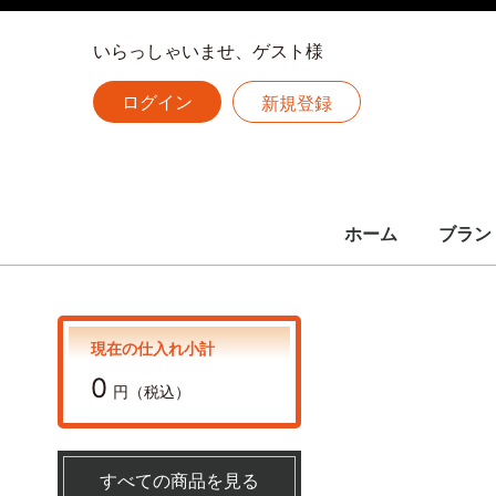
いらっしゃいませ、ゲスト様
ログイン
新規登録
ホーム
ブラン
LOUIS 
CHANE
HERME
全ての
ルイヴィトン
シャネル
エルメス
現在の仕入れ小計
0
円（税込）
すべての商品を見る