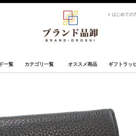
はじめての
ド一覧
カテゴリ一覧
オススメ商品
ギフトラッ
スカーフ・マフラー
コート・上着
小物・筆記
バッグ＆ポーチ
財布
腕時計
サングラス、ゴーグル
アロマ＆フレグランス
帽子
靴
ベルト
ネクタイ
アパレル
ベビー用品
靴下・下着
アクセサリ
ペット用品
ギフトラッピング
その他
ALEXANDRE DE PARIS
BRIEFING
CANADA GOOSE
UGG
Stefano Corsini
CAPE HORN
ZANELLATO
IL BISONTE
Vivienne Westwood
GIANNI CHIARINI
CARBOTTI
THENORTHFACE
Advisor
Kahler
Arabia
PATOU
Mackage
Satellite
Carhartt
Banyan's Visa Bay
CUTTER&BUCK
MARKET
PHARMACY
MC2 SAINT
GIORGIO ARMANI
STONEISLAND
YUZEFI
J&M DAVIDSON
Vivienne Westwood
14BROS
STAMERRA
SEE BY CHLOE
PENDLETON
OPENING CEREMONY
MSGM
LACOSTE
Kiton
KAPPA GOLF
HYDROGEN
本間ゴルフ
GOLDEN GOOSE
FRED PERRY
EA7
DROLE DE MONSIEUR
CULTI
Conklin
BUNNIES BY THE BAY
BRUNELLO CUCINELLI
Brioni
BROOKLYN HAT
AVentiQuattrore
ARMANI EXCHANGE
APEDE MOD
VALEXTRA
MM6
MAISON KITSUNE
ISABEL MARANT
Sara Burglar
Zeus+Dione
Alexander McQueen
MaxMara
Maison Margiela
NIKE
ROLEX
AMI PARIS
JIL SANDER
TOD's
OFF-WHITE
Chloé
MARNI
STELLA MCCARTNEY
CELINE
Karl Lagerfeld
MOOSE KNUCKLES
CANADA GOOSE
BALMAIN
KENZO
TOM FORD
LOEWE
USED
Dr.Martens
GREGORY
TOMMY HILFIGER
CHARLES JOURDAN
MISSONI
VERSACE
LANVAN
Lunaria Cashmere
WOOLRICH
Côte&Ciel
MONTECORE
MONCLER
MARIMEKKO
DIOR
MIUMIU
Ray-Ban
POLICE
LAVENHAM
VALENTINO
IL BISONTE
HUGO BOSS
TATRAS
Le Sport sac
GOYARD
GIVENCHY
FRANKIE MORELLO
BORGIOLI
GHERARDINI
MARC JACOBS
OUTLET
TORY BURCH
DUVETICA
GLENROYAL
BVLGARI
BURBERRY
BERLUTI
BOTTEGA VENETA
BALENCIAGA
RALPH LAUREN
PRIMA CLASSE
PRADA
Paul Smith
MICHAEL KORS
LONGCHAMP
JIMMY CHOO
JACK SPADE
Jacques Britt
GUCCI
FURLA
FERRAGAMO
FENDI
FELISI
DUNHILL
DOLCE&GABBANA
DIESEL
Di Giorgio
COACH
Christian Louboutin
CALVIN KLEIN
BALLY
CADINI
FEILER
BARK
MCM
Saint Laurent
Orobianco
EMPORIO ARMANI
HERMES
CHANEL
LOUIS VUITTON
ADIDAS BY STELLA MCCARTNEY
COMME des GARÇONS
FONDATION LOUIS VUITTON
D&G
VUITTON
L
S
ブランドを見る
スカーフ・マフラー
コート・上着
小物・筆記
バッグ＆ポーチ
財布
腕時計
サングラス、ゴーグル
アロマ＆フレグランス
帽子
靴
ベルト
ネクタイ
アパレル
ベビー用品
靴下・下着
アクセサリ
ペット用品
ギフトラッピング
その他