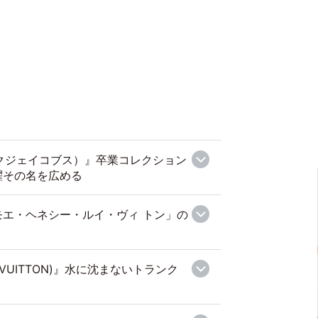
マークジェイコブス）』卒業コレクション
躍その名を広める
エ・ヘネシー・ルイ・ヴィ トン」の
 VUITTON)』水に沈まないトランク