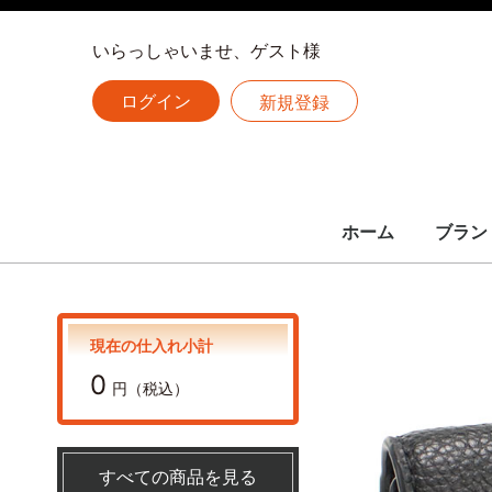
いらっしゃいませ、ゲスト様
ログイン
新規登録
ホーム
ブラン
LOUIS 
CHANE
HERME
全ての
ルイヴィトン
シャネル
エルメス
現在の仕入れ小計
0
円（税込）
すべての商品を見る