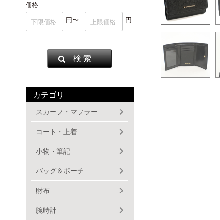
価格
円〜
円
検 索
カテゴリ
スカーフ・マフラー
コート・上着
小物・筆記
バッグ＆ポーチ
財布
腕時計