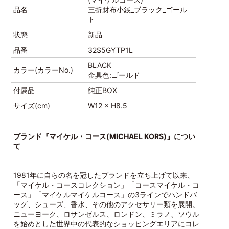
品名
三折財布小銭_ブラック_ゴール
ト
状態
新品
品番
32S5GYTP1L
BLACK
カラー(カラーNo.)
金具色:ゴールド
付属品
純正BOX
サイズ(cm)
W12 × H8.5
ブランド『マイケル・コース(MICHAEL KORS)』につい
て
1981年に自らの名を冠したブランドを立ち上げて以来、
「マイケル・コースコレクション」「コースマイケル・コ
ース」「マイケルマイケルコース」の3ラインでハンドバ
ッグ、シューズ、香水、その他のアクセサリー類を展開。
ニューヨーク、ロサンゼルス、ロンドン、ミラノ、ソウル
を始めとした世界中の代表的なショッピングエリアにコレ