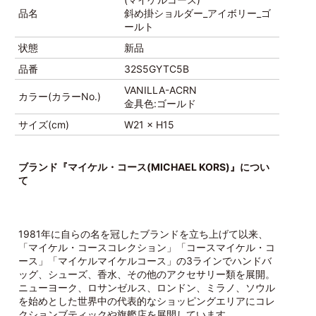
品名
斜め掛ショルダー_アイボリー_ゴ
ールト
状態
新品
品番
32S5GYTC5B
VANILLA-ACRN
カラー(カラーNo.)
金具色:ゴールド
サイズ(cm)
W21 × H15
ブランド『マイケル・コース(MICHAEL KORS)』につい
て
1981年に自らの名を冠したブランドを立ち上げて以来、
「マイケル・コースコレクション」「コースマイケル・コ
ース」「マイケルマイケルコース」の3ラインでハンドバ
ッグ、シューズ、香水、その他のアクセサリー類を展開。
ニューヨーク、ロサンゼルス、ロンドン、ミラノ、ソウル
を始めとした世界中の代表的なショッピングエリアにコレ
クションブティックや旗艦店を展開しています。