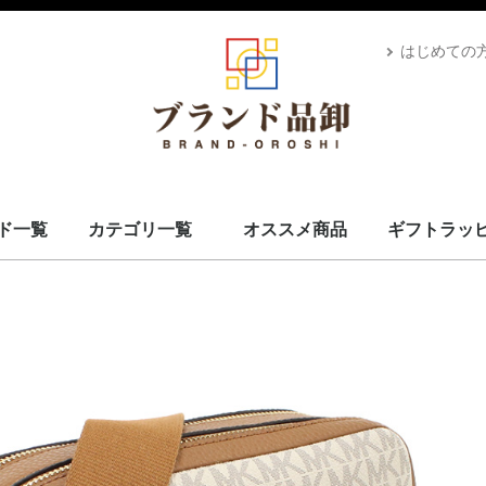
はじめての
ド一覧
カテゴリ一覧
オススメ商品
ギフトラッ
スカーフ・マフラー
コート・上着
小物・筆記
バッグ＆ポーチ
財布
腕時計
サングラス、ゴーグル
アロマ＆フレグランス
帽子
靴
ベルト
ネクタイ
アパレル
ベビー用品
靴下・下着
アクセサリ
ペット用品
ギフトラッピング
その他
ALEXANDRE DE PARIS
BRIEFING
CANADA GOOSE
UGG
Stefano Corsini
CAPE HORN
ZANELLATO
IL BISONTE
Vivienne Westwood
GIANNI CHIARINI
CARBOTTI
THENORTHFACE
Advisor
Kahler
Arabia
PATOU
Mackage
Satellite
Carhartt
Banyan's Visa Bay
CUTTER&BUCK
MARKET
PHARMACY
MC2 SAINT
GIORGIO ARMANI
STONEISLAND
YUZEFI
J&M DAVIDSON
Vivienne Westwood
14BROS
STAMERRA
SEE BY CHLOE
PENDLETON
OPENING CEREMONY
MSGM
LACOSTE
Kiton
KAPPA GOLF
HYDROGEN
本間ゴルフ
GOLDEN GOOSE
FRED PERRY
EA7
DROLE DE MONSIEUR
CULTI
Conklin
BUNNIES BY THE BAY
BRUNELLO CUCINELLI
Brioni
BROOKLYN HAT
AVentiQuattrore
ARMANI EXCHANGE
APEDE MOD
VALEXTRA
MM6
MAISON KITSUNE
ISABEL MARANT
Sara Burglar
Zeus+Dione
Alexander McQueen
MaxMara
Maison Margiela
NIKE
ROLEX
AMI PARIS
JIL SANDER
TOD's
OFF-WHITE
Chloé
MARNI
STELLA MCCARTNEY
CELINE
Karl Lagerfeld
MOOSE KNUCKLES
CANADA GOOSE
BALMAIN
KENZO
TOM FORD
LOEWE
USED
Dr.Martens
GREGORY
TOMMY HILFIGER
CHARLES JOURDAN
MISSONI
VERSACE
LANVAN
Lunaria Cashmere
WOOLRICH
Côte&Ciel
MONTECORE
MONCLER
MARIMEKKO
DIOR
MIUMIU
Ray-Ban
POLICE
LAVENHAM
VALENTINO
IL BISONTE
HUGO BOSS
TATRAS
Le Sport sac
GOYARD
GIVENCHY
FRANKIE MORELLO
BORGIOLI
GHERARDINI
MARC JACOBS
OUTLET
TORY BURCH
DUVETICA
GLENROYAL
BVLGARI
BURBERRY
BERLUTI
BOTTEGA VENETA
BALENCIAGA
RALPH LAUREN
PRIMA CLASSE
PRADA
Paul Smith
MICHAEL KORS
LONGCHAMP
JIMMY CHOO
JACK SPADE
Jacques Britt
GUCCI
FURLA
FERRAGAMO
FENDI
FELISI
DUNHILL
DOLCE&GABBANA
DIESEL
Di Giorgio
COACH
Christian Louboutin
CALVIN KLEIN
BALLY
CADINI
FEILER
BARK
MCM
Saint Laurent
Orobianco
EMPORIO ARMANI
HERMES
CHANEL
LOUIS VUITTON
ADIDAS BY STELLA MCCARTNEY
COMME des GARÇONS
FONDATION LOUIS VUITTON
D&G
VUITTON
L
S
ブランドを見る
スカーフ・マフラー
コート・上着
小物・筆記
バッグ＆ポーチ
財布
腕時計
サングラス、ゴーグル
アロマ＆フレグランス
帽子
靴
ベルト
ネクタイ
アパレル
ベビー用品
靴下・下着
アクセサリ
ペット用品
ギフトラッピング
その他