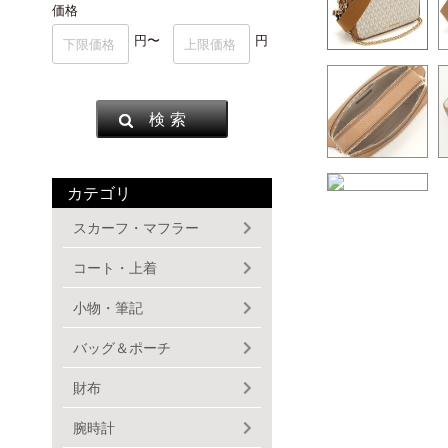
価格
円〜
円
検 索
カテゴリ
スカーフ・マフラー
コート・上着
小物・筆記
バッグ＆ポーチ
財布
腕時計