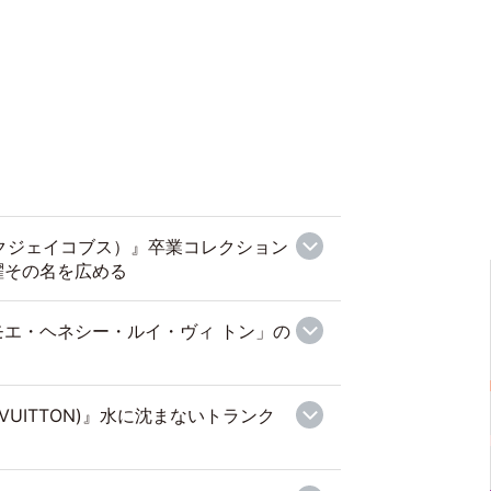
マークジェイコブス）』卒業コレクション
躍その名を広める
エ・ヘネシー・ルイ・ヴィ トン」の
 VUITTON)』水に沈まないトランク