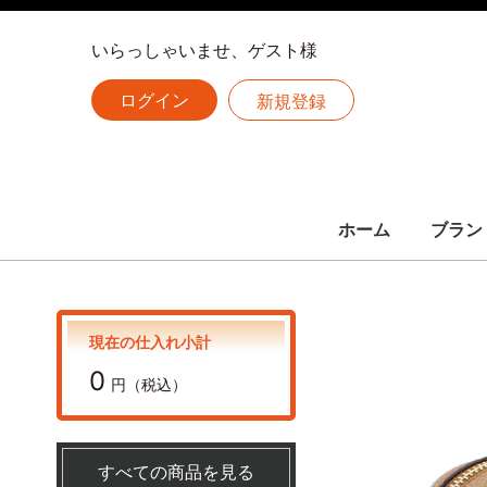
いらっしゃいませ、ゲスト様
ログイン
新規登録
ホーム
ブラン
LOUIS 
CHANE
HERME
全ての
ルイヴィトン
シャネル
エルメス
現在の仕入れ小計
0
円（税込）
すべての商品を見る