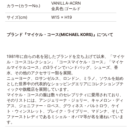
VANILLA-ACRN
カラー(カラーNo.)
金具色:ゴールド
サイズ(cm)
W15 × H19
ブランド『マイケル・コース(MICHAEL KORS)』について
1981年に自らの名を冠したブランドを立ち上げて以来、「マイケ
ル・コースコレクション」「コースマイケル・コース」「マイケ
ルマイケルコース」の3ラインでハンドバッグ、シューズ、香
水、その他のアクセサリー類を展開。
ニューヨーク、ロサンゼルス、ロンドン、ミラノ、ソウルを始め
とした世界中の代表的なショッピングエリアにコレクションブテ
ィックや旗艦店を展開しています。
マイケル・コースの服は数々のセレブリティに愛用されており、
そのリストには、アンジェリーナ・ジョリー、キャメロン・ディ
アス、ジェニファー・ロペス、グウィネス・パルトロウ、ケイ
ト・ウィンスレット、ブレイク・ライブリー、マドンナ、そして
ファーストレディであるミシェル・オバマ等が名を連ねいていま
す。