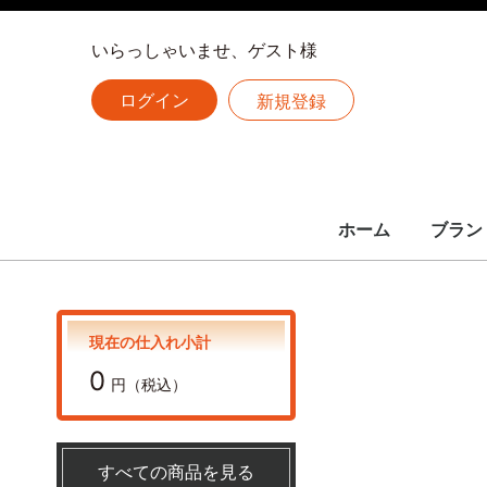
いらっしゃいませ、ゲスト様
ログイン
新規登録
ホーム
ブラン
LOUIS 
CHANE
HERME
全ての
ルイヴィトン
シャネル
エルメス
現在の仕入れ小計
0
円（税込）
すべての商品を見る