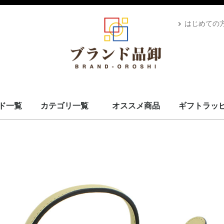
はじめての
ド一覧
カテゴリ一覧
オススメ商品
ギフトラッ
スカーフ・マフラー
コート・上着
小物・筆記
バッグ＆ポーチ
財布
腕時計
サングラス、ゴーグル
アロマ＆フレグランス
帽子
靴
ベルト
ネクタイ
アパレル
ベビー用品
靴下・下着
アクセサリ
ペット用品
ギフトラッピング
その他
ALEXANDRE DE PARIS
BRIEFING
CANADA GOOSE
UGG
Stefano Corsini
CAPE HORN
ZANELLATO
IL BISONTE
Vivienne Westwood
GIANNI CHIARINI
CARBOTTI
THENORTHFACE
Advisor
Kahler
Arabia
PATOU
Mackage
Satellite
Carhartt
Banyan's Visa Bay
CUTTER&BUCK
MARKET
PHARMACY
MC2 SAINT
GIORGIO ARMANI
STONEISLAND
YUZEFI
J&M DAVIDSON
Vivienne Westwood
14BROS
STAMERRA
SEE BY CHLOE
PENDLETON
OPENING CEREMONY
MSGM
LACOSTE
Kiton
KAPPA GOLF
HYDROGEN
本間ゴルフ
GOLDEN GOOSE
FRED PERRY
EA7
DROLE DE MONSIEUR
CULTI
Conklin
BUNNIES BY THE BAY
BRUNELLO CUCINELLI
Brioni
BROOKLYN HAT
AVentiQuattrore
ARMANI EXCHANGE
APEDE MOD
VALEXTRA
MM6
MAISON KITSUNE
ISABEL MARANT
Sara Burglar
Zeus+Dione
Alexander McQueen
MaxMara
Maison Margiela
NIKE
ROLEX
AMI PARIS
JIL SANDER
TOD's
OFF-WHITE
Chloé
MARNI
STELLA MCCARTNEY
CELINE
Karl Lagerfeld
MOOSE KNUCKLES
CANADA GOOSE
BALMAIN
KENZO
TOM FORD
LOEWE
USED
Dr.Martens
GREGORY
TOMMY HILFIGER
CHARLES JOURDAN
MISSONI
VERSACE
LANVAN
Lunaria Cashmere
WOOLRICH
Côte&Ciel
MONTECORE
MONCLER
MARIMEKKO
DIOR
MIUMIU
Ray-Ban
POLICE
LAVENHAM
VALENTINO
IL BISONTE
HUGO BOSS
TATRAS
Le Sport sac
GOYARD
GIVENCHY
FRANKIE MORELLO
BORGIOLI
GHERARDINI
MARC JACOBS
OUTLET
TORY BURCH
DUVETICA
GLENROYAL
BVLGARI
BURBERRY
BERLUTI
BOTTEGA VENETA
BALENCIAGA
RALPH LAUREN
PRIMA CLASSE
PRADA
Paul Smith
MICHAEL KORS
LONGCHAMP
JIMMY CHOO
JACK SPADE
Jacques Britt
GUCCI
FURLA
FERRAGAMO
FENDI
FELISI
DUNHILL
DOLCE&GABBANA
DIESEL
Di Giorgio
COACH
Christian Louboutin
CALVIN KLEIN
BALLY
CADINI
FEILER
BARK
MCM
Saint Laurent
Orobianco
EMPORIO ARMANI
HERMES
CHANEL
LOUIS VUITTON
ADIDAS BY STELLA MCCARTNEY
COMME des GARÇONS
FONDATION LOUIS VUITTON
D&G
VUITTON
L
S
ブランドを見る
スカーフ・マフラー
コート・上着
小物・筆記
バッグ＆ポーチ
財布
腕時計
サングラス、ゴーグル
アロマ＆フレグランス
帽子
靴
ベルト
ネクタイ
アパレル
ベビー用品
靴下・下着
アクセサリ
ペット用品
ギフトラッピング
その他