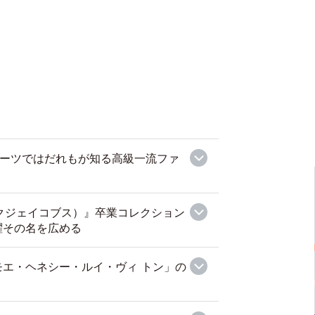
I』スーツではだれもが知る高級一流ファ
マークジェイコブス）』卒業コレクション
躍その名を広める
エ・ヘネシー・ルイ・ヴィ トン」の