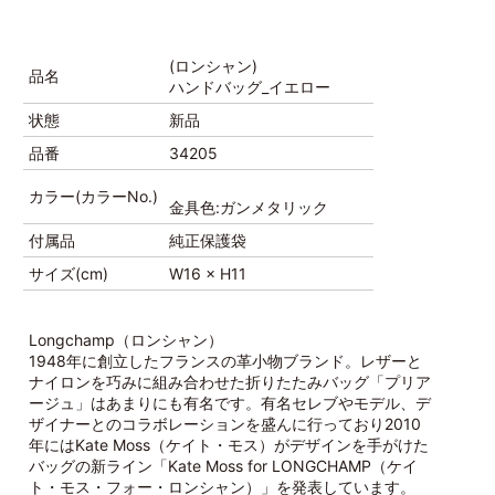
(ロンシャン)
品名
ハンドバッグ_イエロー
状態
新品
品番
34205
カラー(カラーNo.)
金具色:ガンメタリック
付属品
純正保護袋
サイズ(cm)
W16 × H11
Longchamp（ロンシャン）
1948年に創立したフランスの革小物ブランド。レザーと
ナイロンを巧みに組み合わせた折りたたみバッグ「プリア
ージュ」はあまりにも有名です。有名セレブやモデル、デ
ザイナーとのコラボレーションを盛んに行っており2010
年にはKate Moss（ケイト・モス）がデザインを手がけた
バッグの新ライン「Kate Moss for LONGCHAMP（ケイ
ト・モス・フォー・ロンシャン）」を発表しています。