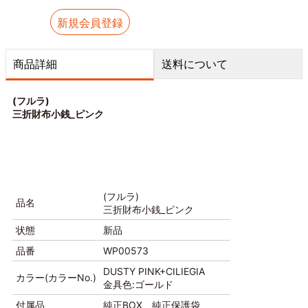
新規会員登録
商品詳細
送料について
(フルラ)
三折財布小銭_ピンク
(フルラ)
品名
三折財布小銭_ピンク
状態
新品
品番
WP00573
DUSTY PINK+CILIEGIA
カラー(カラーNo.)
金具色:ゴールド
付属品
純正BOX、純正保護袋